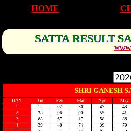
HOME
C
SATTA RESULT S
WWW.
SHRI GANESH S
DAY
Jan
Feb
Mar
Apr
May
1
12
02
36
43
48
2
28
06
00
55
41
3
88
67
17
58
86
4
39
48
74
39
78