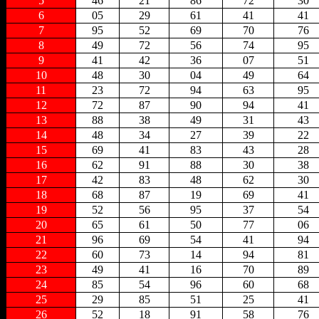
5
46
21
86
72
30
6
05
29
61
41
41
7
95
52
69
70
76
8
49
72
56
74
95
9
41
42
36
07
51
10
48
30
04
49
64
11
23
72
94
63
95
12
72
87
90
94
41
13
88
38
49
31
43
14
48
34
27
39
22
15
69
41
83
43
28
16
62
91
88
30
38
17
42
83
48
62
30
18
68
87
19
69
41
19
52
56
95
37
54
20
65
61
50
77
06
21
96
69
54
41
94
22
60
73
14
94
81
23
49
41
16
70
89
24
85
54
96
60
68
25
29
85
51
25
41
26
52
18
91
58
76