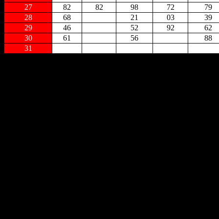
27
82
82
98
72
79
28
68
21
03
39
29
46
52
92
62
30
61
56
88
31