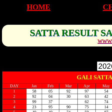
HOME
C
SATTA RESULT S
WWW.
GALI SATTA
DAY
Jan
Feb
Mar
Apr
May
1
58
05
92
97
54
2
92
04
30
63
42
3
99
37
62
74
4
23
95
90
75
14