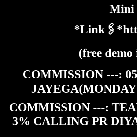
Mini
*Link🖇️*htt
(free demo 
COMMISSION ---: 0
JAYEGA(MONDAY
COMMISSION ---: TEA
3% CALLING PR DIY