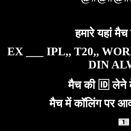
हमारे यहां मैच
EX ___ IPL,, T20,, WO
DIN ALW
मैच की 🆔 लेने 
मैच में कॉलिंग पर आ
🪪