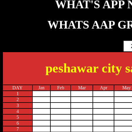
WHAT'S APP NO
WHATS AAP GR
peshawar city s
DAY
Jan
Feb
Mar
Apr
May
1
2
3
4
5
6
7