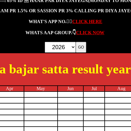
---: 05% ID 🆔 HAAR PAR DIYA JAYEGA(MONDAY TO MO
TEAM PR 1.5% OR SASSION PR 3% CALLING PR DIYA JAY
WHAT'S APP NO.👇🏻
CLICK HERE
WHATS AAP GROUP.👇
CLICK NOW
a bajar satta result yea
Apr
May
Jun
Jul
Aug