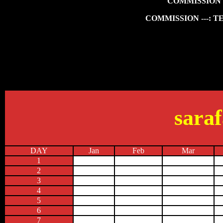
COMMISSION 
COMMISSION ---: 
saraf
DAY
Jan
Feb
Mar
1
2
3
4
5
6
7