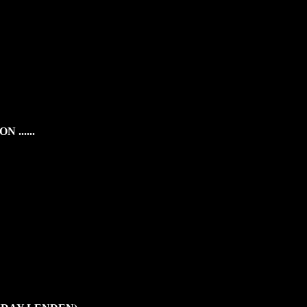
 ......