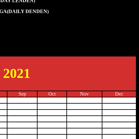
NDAY LENDEN)
EGA(DAILY DENDEN)
r 2021
Sep
Oct
Nov
Dec