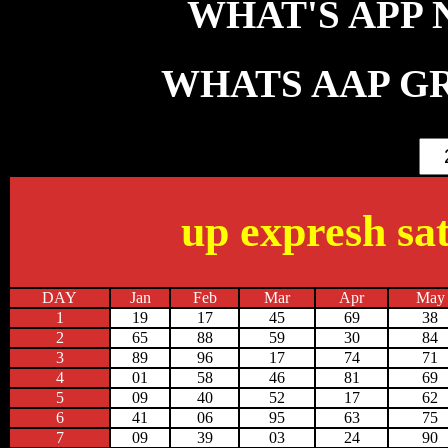
WHAT'S APP NO
WHATS AAP GR
up expresh sat
DAY
Jan
Feb
Mar
Apr
May
1
19
17
45
69
38
2
65
88
59
30
84
3
89
96
17
74
71
4
01
58
46
81
69
5
09
40
52
17
62
6
41
06
95
63
75
7
09
39
03
24
90