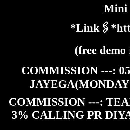
Mini
*Link🖇️*htt
(free demo 
COMMISSION ---: 0
JAYEGA(MONDAY
COMMISSION ---: TEA
3% CALLING PR DIY