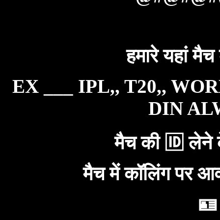
हमारे यहां मैच
EX ___ IPL,, T20,, WO
DIN ALW
मैच की 🆔 लेने 
मैच में कॉलिंग पर आ
🪪