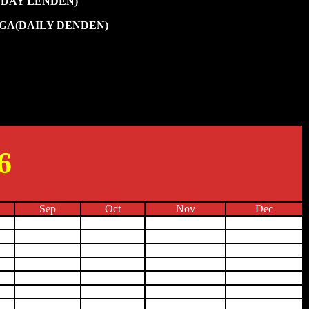
NDAY LENDEN)
EGA(DAILY DENDEN)
6
Sep
Oct
Nov
Dec