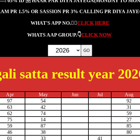
---: 05% ID 🆔 HAAR PAR DIYA JAYEGA(MONDAY TO MO
TEAM PR 1.5% OR SASSION PR 3% CALLING PR DIYA JAY
WHAT'S APP NO.👇🏻
CLICK HERE
WHATS AAP GROUP.👇
CLICK NOW
gali satta result year 202
Apr
May
Jun
Jul
Aug
97
54
92
63
42
31
62
74
59
75
14
27
59
87
85
46
38
80
01
33
41