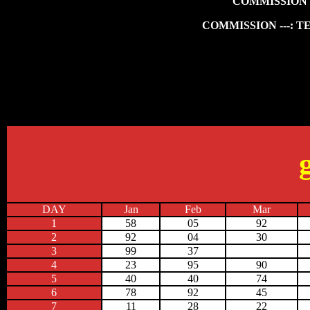
COMMISSION 
COMMISSION ---: 
DAY
Jan
Feb
Mar
1
58
05
92
2
92
04
30
3
99
37
4
23
95
90
5
40
40
74
6
78
92
45
7
11
28
22