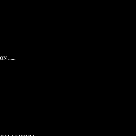
 ......