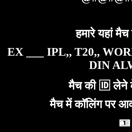
हमारे यहां मैच
EX ___ IPL,, T20,, WO
DIN ALW
मैच की 🆔 लेने 
मैच में कॉलिंग पर आ
🪪