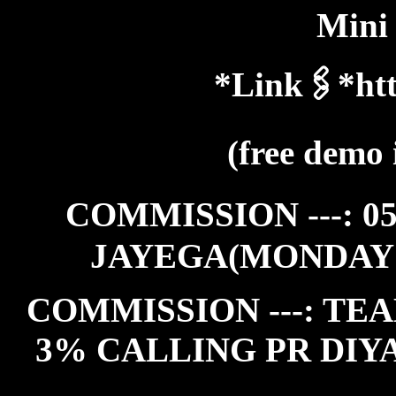
Mini
*Link🖇️*htt
(free demo 
COMMISSION ---: 0
JAYEGA(MONDAY
COMMISSION ---: TEA
3% CALLING PR DIY