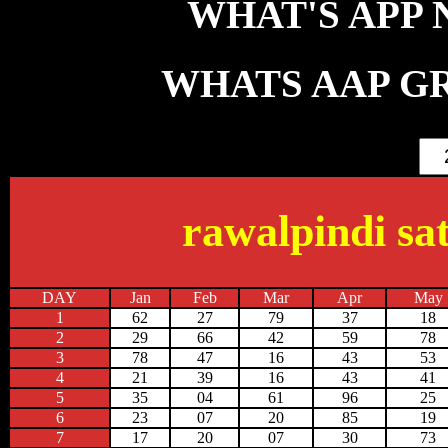
WHAT'S APP NO
WHATS AAP GR
rawalpindi sat
DAY
Jan
Feb
Mar
Apr
May
1
62
27
79
37
18
2
29
66
42
59
78
3
78
47
16
43
53
4
21
39
16
43
41
5
35
04
61
96
25
6
23
07
20
85
19
7
17
20
07
30
73