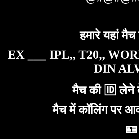
हमारे यहां मैच
EX ___ IPL,, T20,, WO
DIN ALW
मैच की 🆔 लेने 
मैच में कॉलिंग पर आ
🪪