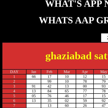
WHAT'S APP NO
WHATS AAP GR
ghaziabad sat
DAY
Jan
Feb
Mar
Apr
May
1
66
17
10
12
15
2
99
10
78
79
3
91
42
13
00
93
4
13
84
65
77
78
5
05
76
46
17
15
6
13
35
02
59
92
7
13
60
26
47