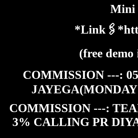
Mini
*Link🖇️*htt
(free demo 
COMMISSION ---: 0
JAYEGA(MONDAY
COMMISSION ---: TEA
3% CALLING PR DIY