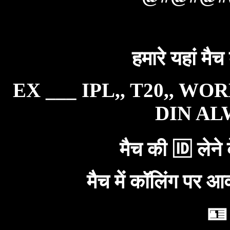
हमारे यहां मैच
EX ___ IPL,, T20,, WO
DIN ALW
मैच की 🆔 लेने 
मैच में कॉलिंग पर आ
🪪