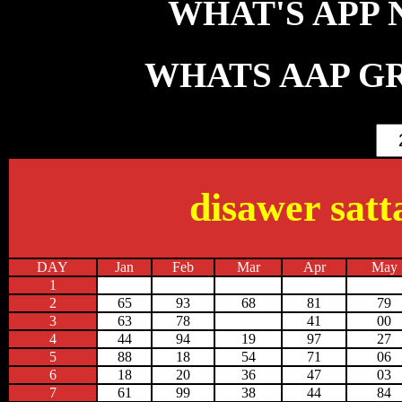
WHAT'S APP NO
WHATS AAP GR
disawer satt
DAY
Jan
Feb
Mar
Apr
May
1
2
65
93
68
81
79
3
63
78
41
00
4
44
94
19
97
27
5
88
18
54
71
06
6
18
20
36
47
03
7
61
99
38
44
84