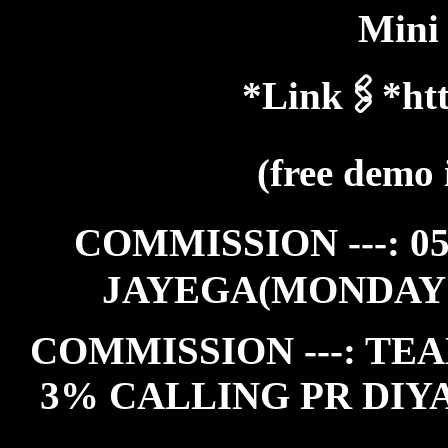
Mini
*Link🖇️*htt
(free demo 
COMMISSION ---: 0
JAYEGA(MONDAY
COMMISSION ---: TEA
3% CALLING PR DIY