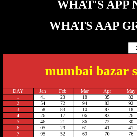
WHAT'S APP NO
WHATS AAP GR
mumbai bazar sa
DAY
Jan
Feb
Mar
Apr
May
1
41
23
18
35
82
2
54
72
94
83
92
3
58
83
10
87
18
4
26
17
06
83
26
5
46
21
86
72
30
6
05
29
61
41
41
7
95
52
69
70
76