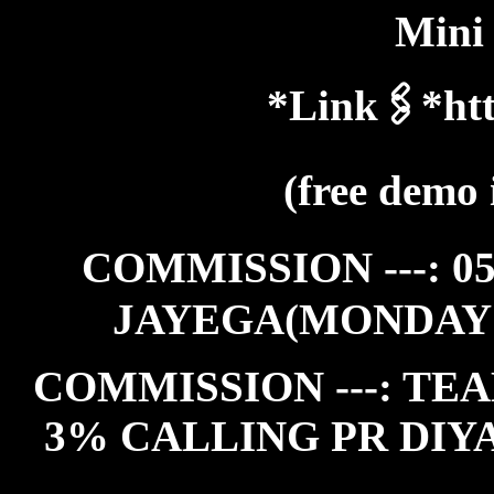
Mini
*Link🖇️*htt
(free demo 
COMMISSION ---: 0
JAYEGA(MONDAY
COMMISSION ---: TEA
3% CALLING PR DIY