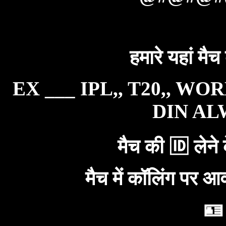
हमारे यहां मैच
EX ___ IPL,, T20,, WO
DIN ALW
मैच की 🆔 लेने 
मैच में कॉलिंग पर आ
🪪