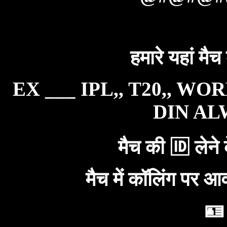
हमारे यहां मैच
EX ___ IPL,, T20,, WO
DIN ALW
मैच की 🆔 लेने 
मैच में कॉलिंग पर आ
🪪