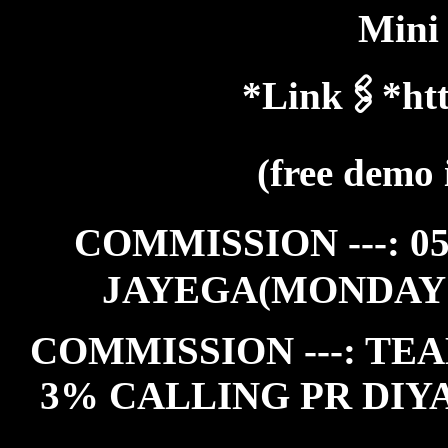
Mini
*Link🖇️*htt
(free demo 
COMMISSION ---: 0
JAYEGA(MONDAY
COMMISSION ---: TEA
3% CALLING PR DIY