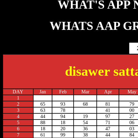
WHAT'S APP NO
WHATS AAP GR
disawer satt
DAY
Jan
Feb
Mar
Apr
May
1
2
65
93
68
81
79
3
63
78
41
00
4
44
94
19
97
27
5
88
18
54
71
06
6
18
20
36
47
03
7
61
99
38
44
84